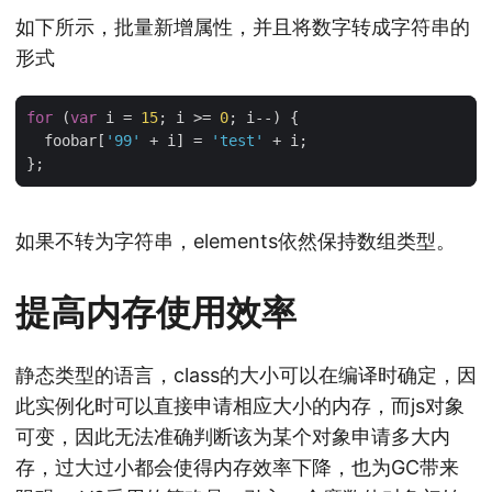
如下所示，批量新增属性，并且将数字转成字符串的
形式
for
(
var
i
=
15
;
i
>=
0
;
i
--
)
{
foobar
[
'99'
+
i
]
=
'test'
+
i
;
};
如果不转为字符串，elements依然保持数组类型。
提高内存使用效率
静态类型的语言，class的大小可以在编译时确定，因
此实例化时可以直接申请相应大小的内存，而js对象
可变，因此无法准确判断该为某个对象申请多大内
存，过大过小都会使得内存效率下降，也为GC带来