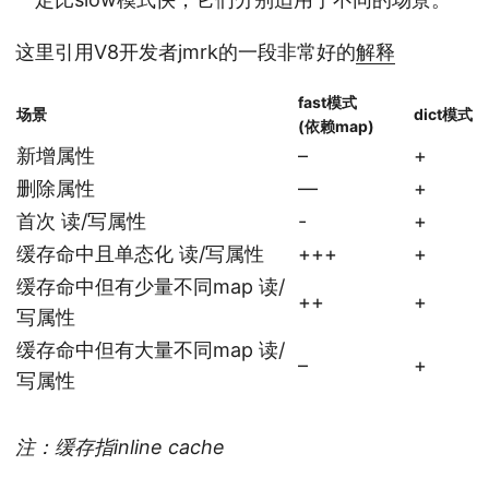
这里引用V8开发者jmrk的一段非常好的
解释
fast模式
场景
dict模式
(依赖map)
新增属性
–
+
删除属性
—
+
首次 读/写属性
-
+
缓存命中且单态化 读/写属性
+++
+
缓存命中但有少量不同map 读/
++
+
写属性
缓存命中但有大量不同map 读/
–
+
写属性
注：缓存指inline cache