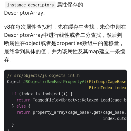
属性保存的
instance descriptors
DescriptorArray。
v8在每次属性查找时，先在缓存中查找，未命中则在
DescriptorArray中进行线性或者二分查找，然后判
断属性在object或者是properties数组中的偏移量，
最终拿到具体的值，并为该属性及其map建立一条缓
存。
// src/objects/js-objects-inl.h
Object
JSObject
::
RawFastPropertyAt
(
PtrComprCageBase
c
FieldIndex
index
)
if
(
index
.
is_inobject
())
{
return
TaggedField
<
Object
>::
Relaxed_Load
(
cage_bas
}
else
{
return
property_array
(
cage_base
).
get
(
cage_base
,
index
.
outobj
}
}