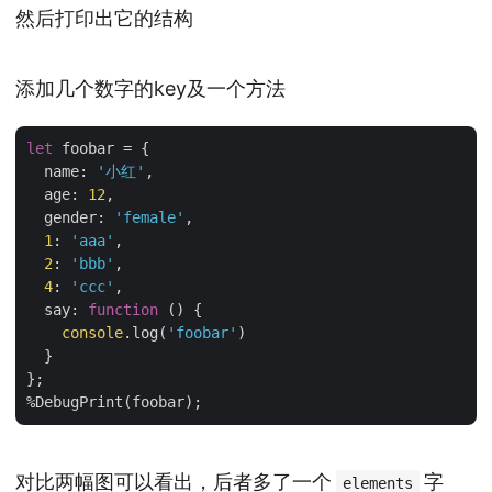
然后打印出它的结构
添加几个数字的key及一个方法
let
 foobar = {

name
: 
'小红'
,

age
: 
12
,

gender
: 
'female'
,

1
: 
'aaa'
,

2
: 
'bbb'
,

4
: 
'ccc'
,

say
: 
function
 (
) 
{

console
.log(
'foobar'
)

  }

};

对比两幅图可以看出，后者多了一个
字
elements