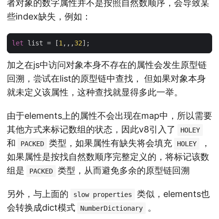
者对象的数字属性并不是按照自然数顺序，会导致某
些index缺失，例如：
let
list
=
[
1
,,,
32
];
加之在js中访问对象本身不存在的属性会发生原型链
回溯，尝试在list的原型链中查找， 但如果对象本身
就未定义该属性，这种查找就显得多此一举。
由于elements上的属性不会出现在map中，所以需要
其他方式来标记数组的状态，因此v8引入了
HOLEY
和
类型，如果属性有缺失将会填充
，
PACKED
HOLEY
如果属性是按找自然数顺序完整定义的，将标记该数
组是
类型，从而避免多余的原型链回溯
PACKED
另外，与上面的
类似，elements也
slow properties
会转换成dict模式
。
NumberDictionary