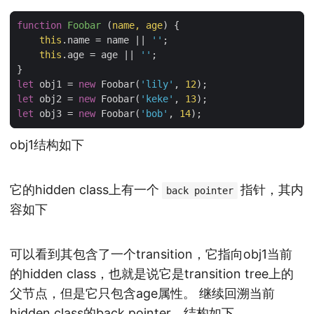
function
Foobar
(
name
,
age
)
{
this
.
name
=
name
||
''
;
this
.
age
=
age
||
''
;
}
let
obj1
=
new
Foobar
(
'lily'
,
12
);
let
obj2
=
new
Foobar
(
'keke'
,
13
);
let
obj3
=
new
Foobar
(
'bob'
,
14
);
obj1结构如下
它的hidden class上有一个
指针，其内
back pointer
容如下
可以看到其包含了一个transition，它指向obj1当前
的hidden class，也就是说它是transition tree上的
父节点，但是它只包含age属性。 继续回溯当前
hidden class的back pointer，结构如下