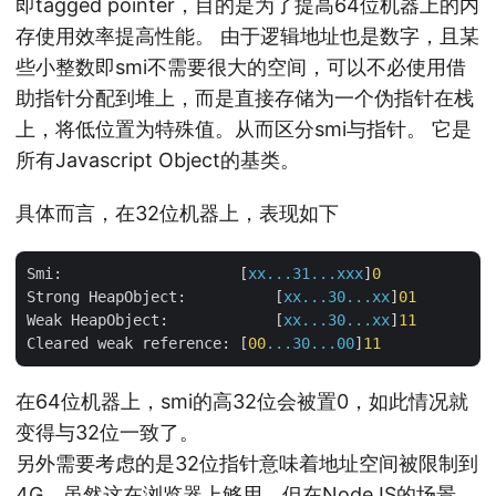
即tagged pointer，目的是为了提高64位机器上的内
存使用效率提高性能。 由于逻辑地址也是数字，且某
些小整数即smi不需要很大的空间，可以不必使用借
助指针分配到堆上，而是直接存储为一个伪指针在栈
上，将低位置为特殊值。从而区分smi与指针。 它是
所有Javascript Object的基类。
具体而言，在32位机器上，表现如下
Smi:
 	                [
xx...31...xxx
]
0
Strong HeapObject:
	    [
xx...30...xx
]
01
Weak HeapObject:
	    [
xx...30...xx
]
11
Cleared weak reference:
	[
00
...30...00
]
11
在64位机器上，smi的高32位会被置0，如此情况就
变得与32位一致了。
另外需要考虑的是32位指针意味着地址空间被限制到
4G，虽然这在浏览器上够用，但在NodeJS的场景