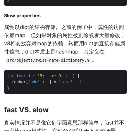
Slow properties
属性以dict的结构存储。之前的例子中，属性的访问
依赖map，但如果对象的属性被删除或者大量修改，
v8将会放弃对map的依赖，转而用dict的直接存储属
性信息，dict本质上是hashmap，其定义在
。
src/objects/swiss-name-dictionary.h
for
(
var
i
=
15
;
i
>=
0
;
i
--
)
{
foobar
[
'add'
+
i
]
=
'test'
+
i
;
}
fast VS. slow
真实情况并不是像它们字面意思那样简单，fast并不
一定比slow模式快，它们分别适用于不同的场景。