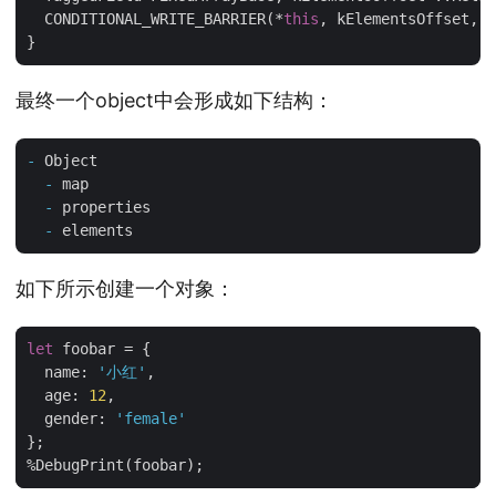
  CONDITIONAL_WRITE_BARRIER(*
this
, kElementsOffset, v
最终一个object中会形成如下结构：
-
  -
  -
  -
如下所示创建一个对象：
let
foobar
=
{
name
:
'小红'
,
age
:
12
,
gender
:
'female'
};
%
DebugPrint
(
foobar
);