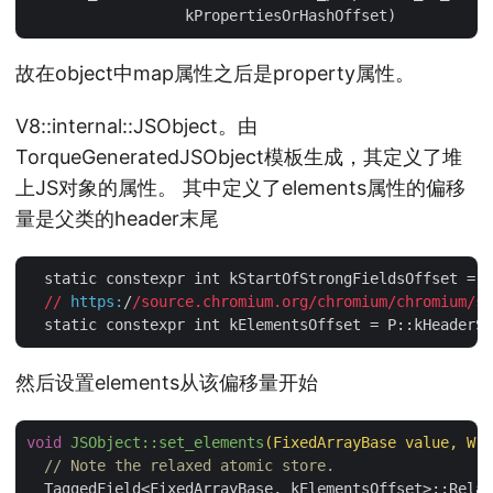
故在object中map属性之后是property属性。
V8::internal::JSObject。由
TorqueGeneratedJSObject模板生成，其定义了堆
上JS对象的属性。 其中定义了elements属性的偏移
量是父类的header末尾
  static constexpr int kStartOfStrongFieldsOffset = P
//
https:
/
/source.chromium.org/chromium
/chromium/sr
然后设置elements从该偏移量开始
void
JSObject::set_elements
(FixedArrayBase value, Wr
// Note the relaxed atomic store.
  TaggedField<FixedArrayBase, kElementsOffset>::Relax