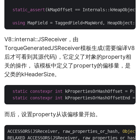
static_assert
(kMapOffset == Internals::kHeapObjectM
using
V8::internal::JSReceiver，由
TorqueGeneratedJSReceiver模板生成(需要编译V8
后才可看到其源代码)，它定义了对象的property相
关的操作， 该模板中定义了property的偏移量，是
父类的kHeaderSize。
static
constexpr
int
 kPropertiesOrHashOffset = P::k
static
constexpr
int
 kPropertiesOrHashOffsetEnd = k
而后，设置property从该偏移量开始。
ACCESSORS(JSReceiver, raw_properties_or_hash, 
Object
,
RELAXED_ACCESSORS(JSReceiver, raw_properties_or_hash,