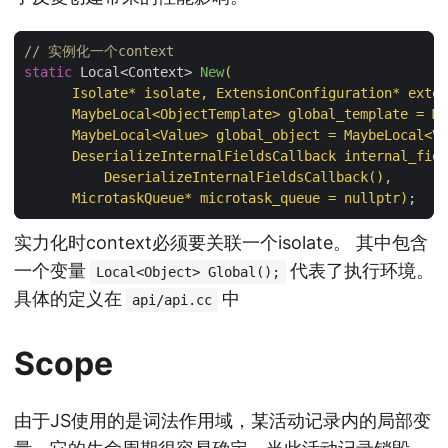
// 实例化一个context
static
Local
<
Context
>
New
(
Isolate
*
isolate
,
ExtensionConfiguration
*
exten
MaybeLocal
<
ObjectTemplate
>
global_template
=
Ma
MaybeLocal
<
Value
>
global_object
=
MaybeLocal
<
Va
DeserializeInternalFieldsCallback
internal_fiel
DeserializeInternalFieldsCallback
(),
MicrotaskQueue
*
microtask_queue
=
nullptr
)
;
实力化时context必须要关联一个isolate。 其中包含
一个变量
代表了执行环境。
Local<Object> Global();
具体的定义在
中
api/api.cc
Scope
由于JS使用的是词法作用域，某活动记录内的局部变