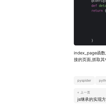
	@config
def
det
return
 {
index_pag
接的页面,抓取其
pyspider
pyt
« 上一页
js继承的实现