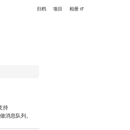
归档
项目
相册
,支持
tMQ做消息队列。