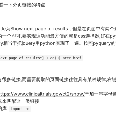
查看一下分页链接的特点
le为Show next page of results，但是在页面中有
一个即可,要实现这功能最方便的就是css选择器,好在pysp
Query相当于把jquery用python实现了一遍。按照pyque
next page of results"]').eq(0).attr.href
有很多链接,而需要爬取的页面链接往往具有某种规律,右
ttps://www.clinicaltrials.gov/ct2/show/
**加一串字母
式来匹配这一类链接
的库
import re