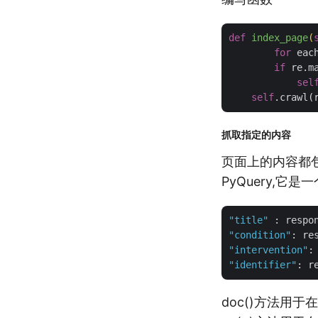
def
index_page
(
for
 eac
if
 re.m
sel
self
.crawl(
抓取指定的内容
页面上的内容都包
PyQuery,它
"title"
 : respo
"condition"
: re
"intervention"
:
"identifier"
: r
doc()方法用