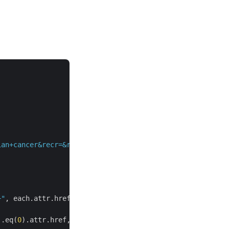
ian+cancer&recr=&rslt=&type=&cond=&intr=drug&titles=&out
+"
, each.attr.href):

).eq(
0
).attr.href,callback=
self
.index_page)
