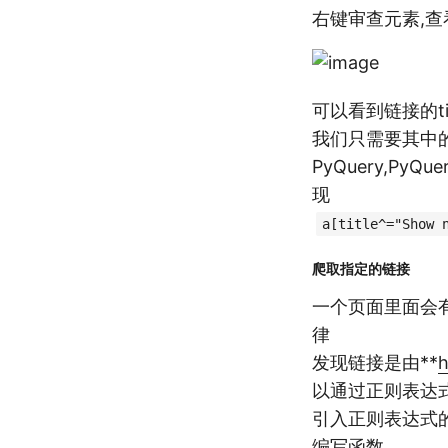
右键审查元素,
可以看到链接的tit
我们只需要其中的
PyQuery,Py
现
a[title^="Show 
爬取指定的链接
一个页面里面会
律
发现链接是由**
h
以通过正则表达
引入正则表达式
编写函数