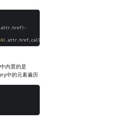
attr.href):

(
0
).attr.href,callback=
self
r中内置的是
uery中的元素遍历