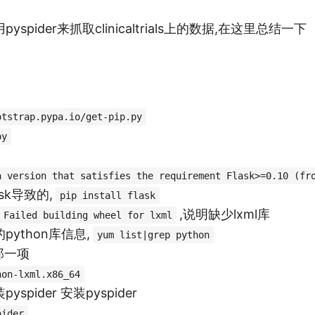
spider来抓取clinicaltrials上的数据,在这里总结一下
otstrap.pypa.io/get-pip.py
py
a version that satisfies the requirement Flask>=0.10 (fr
sk导致的,
pip install flask
,说明缺少lxml库
Failed building wheel for lxml
python库信息,
yum list|grep python
那一项
hon-lxml.x86_64
pider 安装pyspider
pider