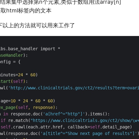
在结果集中选择第n个元素,类似于数组用法array[n]
于获取html标签内的文本
下以上的方法就可以用来工作了
aseHandler
):
minutes=
24
 * 
60
)

start
(
self
)
:

awl(
'http://www.clinicaltrials.gov/ct2/results?term=ovar
(age=
10
 * 
24
 * 
60
 * 
60
)

ex_page
(
self
, response)
:

h 
in
 response.doc(
'a[href^="http"]'
).items():

if
 re.match(
"https://www.clinicaltrials.gov/ct2/show/\w
self
.crawl(each.attr.href, callback=
self
.detail_page)

awl(response.doc(
'a[title^="Show next page of results"]'