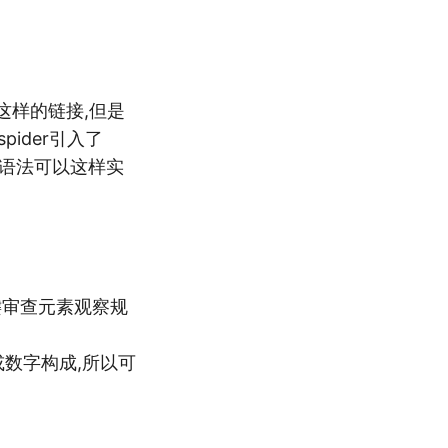
两个这样的链接,但是
ider引入了
ry的语法可以这样实
键审查元素观察规
或数字构成,所以可