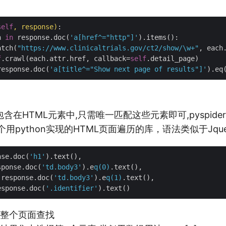
self
, response)
:   

h 
in
 response.doc(
'a[href^="http"]'
).items():

atch(
"https://www.clinicaltrials.gov/ct2/show/\w+"
, each.
f
.crawl(each.attr.href, callback=
self
.detail_page)

response.doc(
'a[title^="Show next page of results"]'
).eq
含在HTML元素中,只需唯一匹配这些元素即可,pyspide
是一个用python实现的HTML页面遍历的库，语法类似于Jq
nse.doc(
'h1'
sponse.doc(
'td.body3'
).e
q(0)
 response.doc(
'td.body3'
).e
q(1)
esponse.doc(
'.identifier'
于在整个页面查找