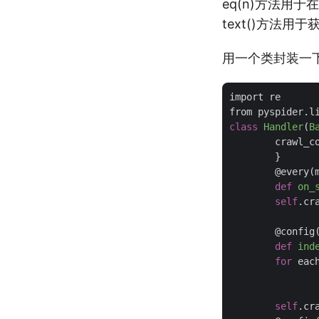
eq(n)方法用于
text()方法用
用一个类封装一
import re

class
Handler
(
B
	crawl_config = {

	}

	@every(
def
on_
self
.cr
	@config
def
ind
for
 eac
self
.cr