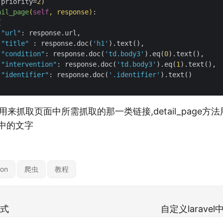
(priority=
2
)

ail_page
(
self
, response)
:



"url"
: response.url,

"title"
 : response.doc(
'h1'
).text(),

"condition"
: response.doc(
'td.body3'
).eq(
0
).text(),

"intervention"
: response.doc(
'td.body3'
).eq(
1
).text(),

"identifier"
: response.doc(
'.identifier'
).text()

e函数用来抓取页面中所需抓取的那一类链接,detail_page
中的文字
hon
爬虫
教程
方式
自定义laravel