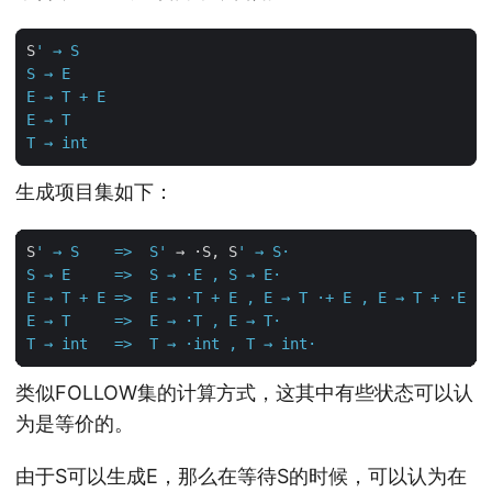
S
'
→
S
S
→
E
E
→
T
+
E
E
→
T
T
→
int
生成项目集如下：
S
' → S    =>  S'
→
·
S
,
S
'
→
S
·
S
→
E
=>
S
→
·
E
,
S
→
E
·
E
→
T
+
E
=>
E
→
·
T
+
E
,
E
→
T
·
+
E
,
E
→
T
+
·
E
,
E
→
T
=>
E
→
·
T
,
E
→
T
·
T
→
int
=>
T
→
·
int
,
T
→
int
·
类似FOLLOW集的计算方式，这其中有些状态可以认
为是等价的。
由于S可以生成E，那么在等待S的时候，可以认为在