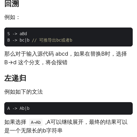
回溯
例如：
S
-> 
aBd
B
-> 
bc
|
b
// 可推导出bc或者b
那么对于输入源代码 abcd，如果在替换B时，选择
B→d 这个分支，将会报错
左递归
例如如下的文法
A
-> 
Ab
|
b
如果选择
,A可以继续展开，最终的结果可以
A→Ab
是一个无限长的b字符串