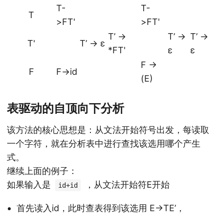
T-
T-
T
>FT'
>FT'
T’ ->
T’ ->
T’ ->
T'
T’ -> ε
*FT'
ε
ε
F ->
F
F->id
(E)
表驱动的自顶向下分析
该方法的核心思想是：从文法开始符号出发，每读取
一个字符，就在分析表中进行查找该选用哪个产生
式。
继续上面的例子：
如果输入是
，从文法开始符E开始
id+id
首先读入id，此时查表得到该选用 E->TE’，