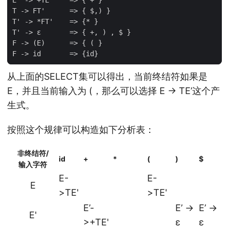
从上面的SELECT集可以得出，当前终结符如果是
E，并且当前输入为 (，那么可以选择 E → TE’这个产
生式。
按照这个规律可以构造如下分析表：
非终结符/
id
+
*
(
)
$
输入字符
E-
E-
E
>TE'
>TE'
E’-
E’ ->
E’ ->
E'
>+TE'
ε
ε