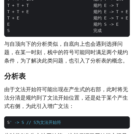
T
+
T
+
T
规约
E
->
T
T
+
T
+
E
规约
E
->
T
+
E
T
+
E
规约
E
->
T
+
E
E
规约
S
->
E
S
完成
与自顶向下的分析类似，自底向上也会遇到选择问
题，在某一时刻，栈中的符号可能同时满足两个规约
条件，为了解决此类问题，也引入了分析表的概念。
分析表
由于文法开始符可能出现在产生式的右部，此时将无
法分清是规约到了文法开始位置，还是处于某个产生
式右侧，为此引入增广文法：
S
'
->
S