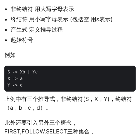
非终结符 用大写字母表示
终结符 用小写字母表示 (包括空 用ε表示)
产生式 定义推导过程
起始符号
例如
S
-> 
Xb
|
Yc
X
-> 
a
Y
-> 
d
上例中有三个推导式，非终结符(S，X，Y)，终结符
（a，b，c，d）。
此外还要引入另外三个概念，
FIRST,FOLLOW,SELECT三种集合，