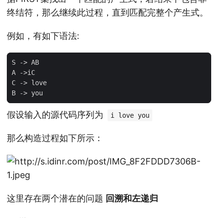
终结符，那么继续此过程，直到匹配完整个产生式。
例如，有如下语法:
S
-> 
AB
A
->
iC
C
-> 
love
B
-> 
you
假设输入的源代码序列为
i love you
那么构造过程如下所示：
这里存在两个潜在的问题
回溯和左递归