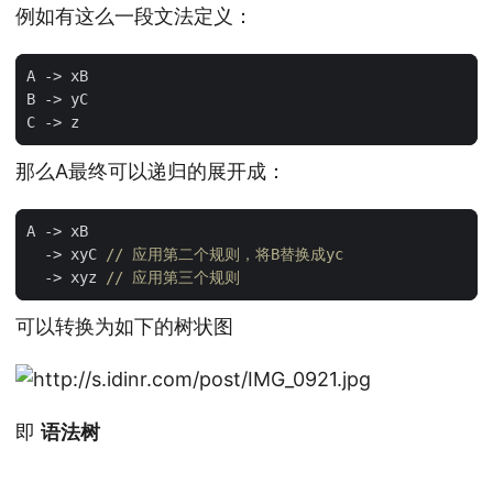
例如有这么一段文法定义：
A
->
xB
B
->
yC
C
->
z
那么A最终可以递归的展开成：
A
->
xB
->
xyC
// 应用第二个规则，将B替换成yc
->
xyz
// 应用第三个规则
可以转换为如下的树状图
即
语法树