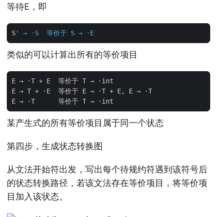
等待E，即
S
'
→
·
S
等价于
S
→
·
E
类似的可以计算出所有的等价项目
E
→
·
T
+
E
等价于
T
→
·
int
E
→
T
+
·
E
等价于
E
→
·
T
+
E
,
E
→
·
T
E
→
·
T
等价于
T
→
·
int
某产生式的所有等价项目属于同一个状态
第四步，生成状态转换图
从文法开始符出发，写出每个待规约符遇到该符号后
的状态转换路径，若该文法存在等价项目，将等价项
目加入该状态。